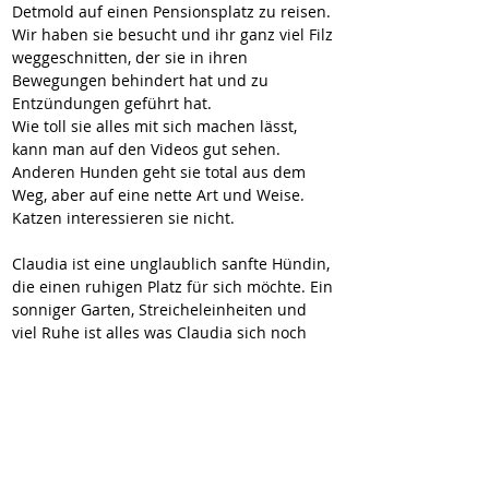
Detmold auf einen Pensionsplatz zu reisen.
Wir haben sie besucht und ihr ganz viel Filz 
weggeschnitten, der sie in ihren 
Bewegungen behindert hat und zu 
Entzündungen geführt hat.
Wie toll sie alles mit sich machen lässt, 
kann man auf den Videos gut sehen.
Anderen Hunden geht sie total aus dem 
Weg, aber auf eine nette Art und Weise. 
Katzen interessieren sie nicht.
Claudia ist eine unglaublich sanfte Hündin, 
die einen ruhigen Platz für sich möchte. Ein 
sonniger Garten, Streicheleinheiten und 
viel Ruhe ist alles was Claudia sich noch 
wünscht.
https://youtu.be/yEzd-sTW9yE?
si=iFu4_YYolViSkmX0
https://youtu.be/vi9L1jMBfco?si=Gfy-
3P17iiBeOri7