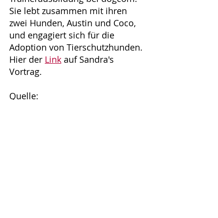
Sie lebt zusammen mit ihren
zwei Hunden, Austin und Coco,
und engagiert sich für die
Adoption von Tierschutzhunden.
Hier der
Link
auf Sandra's
Vortrag.
Quelle:
"
Environmental Impacts of a Pet
Dog
" (Studie)
Vegane Rezepte:
- Das Buch von Martina
Hinterwallner "Healthy vegan
Dogs" enthält ganz gute Rezepte.
- Weitere Rezepte bei PETA:
https://www.peta.de/themen/ve
gane-leckerli-rezepte/