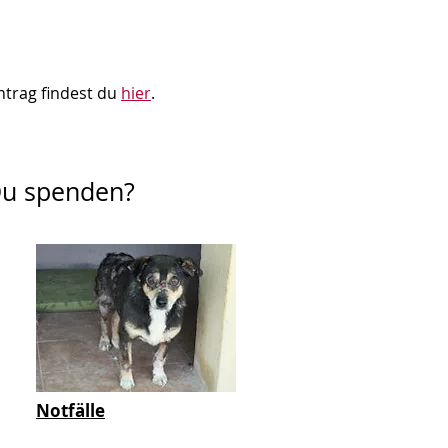
trag findest du
hier
.
Du spenden?
Notfälle