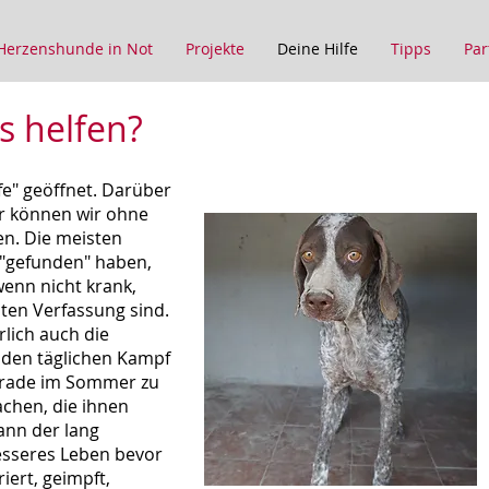
Herzenshunde in Not
Projekte
Deine Hilfe
Tipps
Par
s helfen?
fe" geöffnet. Darüber
er können wir ohne
fen. Die meisten
 "gefunden" haben,
 wenn nicht krank,
hten Verfassung sind.
lich auch die
, den täglichen Kampf
gerade im Sommer zu
chen, die ihnen
dann der lang
besseres Leben bevor
riert, geimpft,