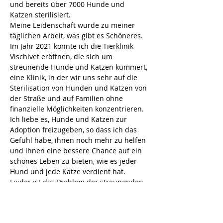
und bereits über 7000 Hunde und 
Katzen sterilisiert. 
Meine Leidenschaft wurde zu meiner 
täglichen Arbeit, was gibt es Schöneres. 
Im Jahr 2021 konnte ich die Tierklinik 
Vischivet eröffnen, die sich um 
streunende Hunde und Katzen kümmert, 
eine Klinik, in der wir uns sehr auf die 
Sterilisation von Hunden und Katzen von 
der Straße und auf Familien ohne 
finanzielle Möglichkeiten konzentrieren. 
Ich liebe es, Hunde und Katzen zur 
Adoption freizugeben, so dass ich das 
Gefühl habe, ihnen noch mehr zu helfen 
und ihnen eine bessere Chance auf ein 
schönes Leben zu bieten, wie es jeder 
Hund und jede Katze verdient hat. 
Leider ist das Problem der streunenden 
Hunde in Rumänien sehr ernst, aber ich 
glaube, dass wir durch unsere harte 
Arbeit und die Organisation von 