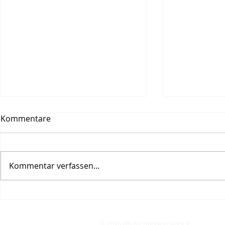
Kommentare
Kommentar verfassen...
Gemeinsam für den
Happy End 
Tierschutz – Ein gelungener
unsere drei
Tag in Paderborn
Kämpferin
© 2026 Wir für Hunde in Not e.V.