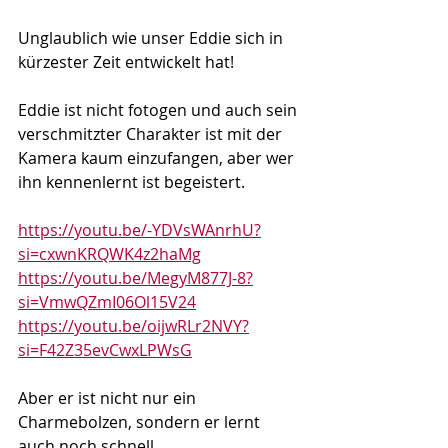
Unglaublich wie unser Eddie sich in 
kürzester Zeit entwickelt hat!
Eddie ist nicht fotogen und auch sein 
verschmitzter Charakter ist mit der 
Kamera kaum einzufangen, aber wer 
ihn kennenlernt ist begeistert.
https://youtu.be/-YDVsWAnrhU?
si=cxwnKRQWK4z2haMg
https://youtu.be/MegyM877J-8?
si=VmwQZmI06Ol15V24
https://youtu.be/oijwRLr2NVY?
si=F42Z35evCwxLPWsG
Aber er ist nicht nur ein 
Charmebolzen, sondern er lernt 
auch noch schnell.