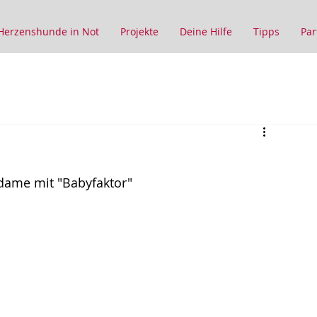
Herzenshunde in Not
Projekte
Deine Hilfe
Tipps
Par
edame mit "Babyfaktor"