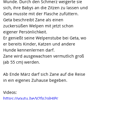
Wunde. Durch den Schmerz weigerte sie 
sich, ihre Babys an die Zitzen zu lassen und 
Geta musste mit der Flasche zufüttern. 
Geta beschreibt Zane als einen 
zuckersüßen Welpen mit jetzt schon 
eigener Persönlichkeit.  
Er genießt seine Welpenstube bei Geta, wo 
er bereits Kinder, Katzen und andere 
Hunde kennenlernen darf. 
Zane wird ausgewachsen vermutlich groß 
(ab 55 cm) werden. 
Ab Ende März darf sich Zane auf die Reise 
in ein eigenes Zuhause begeben.
Videos:
https://youtu.be/V2fp2olHIPc
https://youtu.be/R1s42d013fc
https://youtube.com/shorts/YiliqZTPjgM
https://youtube.com/shorts/h7JcQ56vf84
https://youtube.com/shorts/lLJ02RkGdng
https://youtu.be/50PnuREe2yU