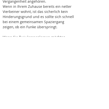
Vergangenheit angehören.
Wenn in Ihrem Zuhause bereits ein netter 
Vierbeiner wohnt, ist das sicherlich kein 
Hinderungsgrund und es sollte sich schnell 
bei einem gemeinsamen Spaziergang 
zeigen, ob ein Funke überspringt.
Wenn Sie Twix kennenlernen möchten, 
bitten wir Sie um Kontaktaufnahme per 
Email: 
hunde.tierheim.forchheim@gmail.co
m
Bitte schreiben Sie eine Telefonnummer 
dazu, damit wir zurückrufen können.
Wir vermitteln unsere Hunde geimpft,
gechipt, entwurmt und kastriert (wenn
medizinisch nichts dagegen spricht). Sie
reisen mit EU-Heimtierausweis und Traces.
Zum Vertragsabschluss wird eine
Schutzgebühr erhoben.