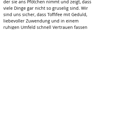
der sie ans Pfötchen nimmt und zeigt, dass 
viele Dinge gar nicht so gruselig sind. Wir 
sind uns sicher, dass Toffifee mit Geduld, 
liebevoller Zuwendung und in einem 
ruhigen Umfeld schnell Vertrauen fassen 
wird. Dann wird auch sie ihre verspielte 
und neugierige Seite ganz zeigen können.
Stand 01.07.2025
11 zuckersüße Welpen suchen ihr Glück! 🐶
❤️
Toffifee und die anderen 10 kleinen 
Herzensbrecher wurden im Tierheim Ludus 
abgegeben und warten nun sehnsüchtig 
auf ein liebevolles Zuhause oder eine 
Pflegestelle als Sprungbrett in ein neues 
Leben.
Sie sind ca. 3-4 Monate alt, welpentypisch 
neugierig, verspielt und einfach nur zum 
Verlieben! Ausgewachsen werden sie 
vermutlich eine mittlere Größe erreichen.