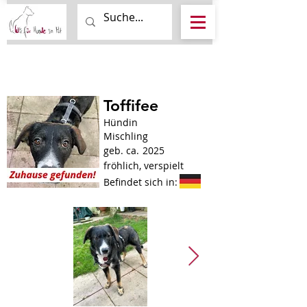
Toffifee
Hündin
Mischling
geb. ca.
2025
fröhlich, verspielt
Befindet sich in: