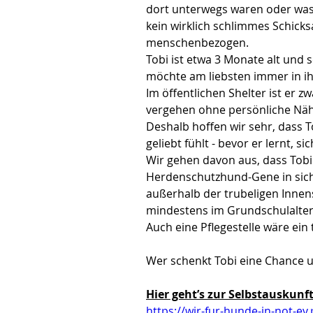
dort unterwegs waren oder was m
kein wirklich schlimmes Schicksa
menschenbezogen.
Tobi ist etwa 3 Monate alt und
möchte am liebsten immer in ih
Im öffentlichen Shelter ist er 
vergehen ohne persönliche Näh
Deshalb hoffen wir sehr, dass To
geliebt fühlt - bevor er lernt,
Wir gehen davon aus, dass Tobi 
Herdenschutzhund-Gene in sich 
außerhalb der trubeligen Innens
mindestens im Grundschulalter
Auch eine Pflegestelle wäre ein
Wer schenkt Tobi eine Chance u
Hier geht’s zur Selbstauskunft
https://wir-fur-hunde-in-not-ev