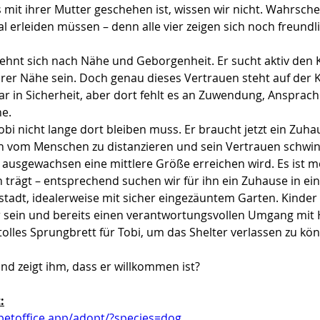
it ihrer Mutter geschehen ist, wissen wir nicht. Wahrschei
l erleiden müssen – denn alle vier zeigen sich noch freundli
 sehnt sich nach Nähe und Geborgenheit. Er sucht aktiv de
rer Nähe sein. Doch genau dieses Vertrauen steht auf der K
zwar in Sicherheit, aber dort fehlt es an Zuwendung, Ansprac
e.
bi nicht lange dort bleiben muss. Er braucht jetzt ein Zuhau
 sich vom Menschen zu distanzieren und sein Vertrauen schwin
ausgewachsen eine mittlere Größe erreichen wird. Es ist mö
trägt – entsprechend suchen wir für ihn ein Zuhause in e
tadt, idealerweise mit sicher eingezäuntem Garten. Kinder 
 sein und bereits einen verantwortungsvollen Umgang mit
 tolles Sprungbrett für Tobi, um das Shelter verlassen zu kö
nd zeigt ihm, dass er willkommen ist?
:
.petoffice.app/adopt/?species=dog