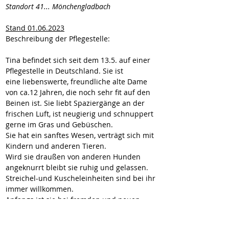
Standort 41... Mönchengladbach
Stand 01.06.2023
Beschreibung der Pflegestelle: 
Tina befindet sich seit dem 13.5. auf einer 
Pflegestelle in Deutschland. Sie ist 
eine liebenswerte, freundliche alte Dame 
von ca.12 Jahren, die noch sehr fit auf den 
Beinen ist. Sie liebt Spaziergänge an der 
frischen Luft, ist neugierig und schnuppert 
gerne im Gras und Gebüschen. 
Sie hat ein sanftes Wesen, verträgt sich mit 
Kindern und anderen Tieren.  
Wird sie draußen von anderen Hunden 
angeknurrt bleibt sie ruhig und gelassen.  
Streichel-und Kuscheleinheiten sind bei ihr 
immer willkommen.
Anfangs ist sie bei fremden und neuen 
Umgebungen noch zurückhaltend und 
ängstlich, wird aber schnell zutraulicher.