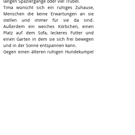
langen Spaziergänge oder viel Trubel. 
Tima wünscht sich ein ruhiges Zuhause, 
Menschen die keine Erwartungen an sie 
stellen und immer für sie da sind. 
Außerdem ein weiches Körbchen, einen 
Platz auf dem Sofa, leckeres Futter und 
einen Garten in dem sie sich frei bewegen 
und in der Sonne entspannen kann.
Gegen einen älteren ruhigen Hundekumpel 
im neuen Zuhause hätte Tima bestimmt 
nichts einzuwenden, Katzen sind auch kein 
Problem für sie.
Tima ist durch die Hölle gegangen. Sie hat 
über einen sehr langen Zeitraum 
unvorstellbare Schmerzen gehabt.. Wir 
haben uns ganz bewusst dafür entschieden, 
die schlimmsten Fotos und Videos nicht zu 
veröffentlichen. 
Tima ist im Febraur 2016 geboren, ca. 50 cm 
groß und kastriert. Durch das fehlende Ohr 
hat sie keine Beeinträchtigungen.
Wer möchte Tima für ihr bisheriges Leben 