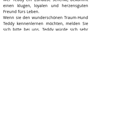
einen klugen, loyalen und herzensguten 
Freund fürs Leben.
Wenn sie den wunderschönen Traum-Hund 
Teddy kennenlernen möchten, melden Sie 
sich bitte bei uns. Teddy würde sich sehr 
über Ihren Anruf freuen.
Teddy kann nach vorheriger 
Terminabsprache jederzeit besucht und 
kennengelernt werden.
Videos von Teddy:
https://youtube.com/shorts/6zPqRRsXdg8
https://youtu.be/W09c9ZbZoKg
https://youtube.com/shorts/44w9uvRFatU
Hier geht’s zur Selbstauskunft:
https://wir-fur-hunde-in-not-
ev.petoffice.app/adopt/?species=dog
Wir vermitteln unsere Hunde geimpft,