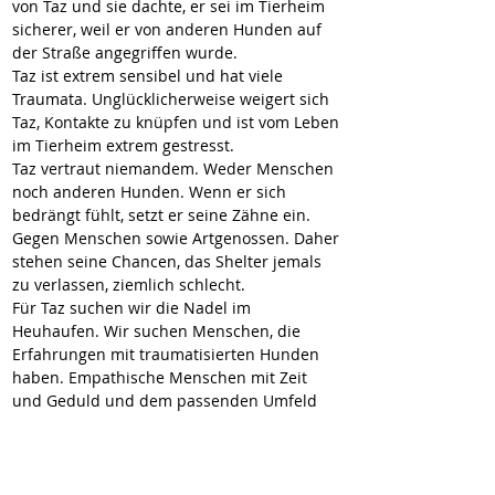
von Taz und sie dachte, er sei im Tierheim 
sicherer, weil er von anderen Hunden auf 
der Straße angegriffen wurde.
Taz ist extrem sensibel und hat viele 
Traumata. Unglücklicherweise weigert sich 
Taz, Kontakte zu knüpfen und ist vom Leben 
im Tierheim extrem gestresst.
Taz vertraut niemandem. Weder Menschen 
noch anderen Hunden. Wenn er sich 
bedrängt fühlt, setzt er seine Zähne ein. 
Gegen Menschen sowie Artgenossen. Daher 
stehen seine Chancen, das Shelter jemals 
zu verlassen, ziemlich schlecht.
Für Taz suchen wir die Nadel im 
Heuhaufen. Wir suchen Menschen, die 
Erfahrungen mit traumatisierten Hunden 
haben. Empathische Menschen mit Zeit 
und Geduld und dem passenden Umfeld 
für einen Hund wie Taz. Menschen, die Taz 
so annehmen wie er gerade ist und ihn zu 
nichts drängen. Menschen, die keine 
Erwartungen an ihn stellen und sich auch 