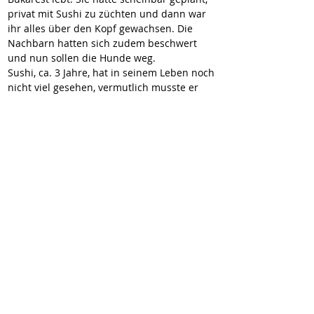
privat mit Sushi zu züchten und dann war 
ihr alles über den Kopf gewachsen. Die 
Nachbarn hatten sich zudem beschwert 
und nun sollen die Hunde weg. 
Sushi, ca. 3 Jahre, hat in seinem Leben noch 
nicht viel gesehen, vermutlich musste er 
sogar seine Geschäfte in der Wohnung 
verrichten. Dennoch ist er erstaunlich offen 
und zutraulich. Er liebt die Präsenz von uns 
Menschen und ist ein wirklich niedliches 
Kerlchen.
Nun soll für den kleinen Rüden, der 
verträglich mit anderen Hunden ist, ein 
neues Leben beginnen. Möchten Sie Sushi 
hierbei helfen?
Hier geht es zur Selbstauskunft:
https://wir-fur-hunde-in-not-
ev.petoffice.app/adopt/?species=dog