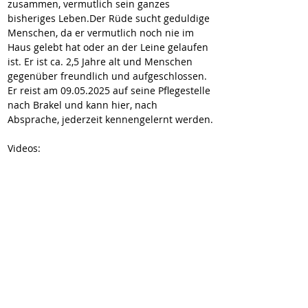
zusammen, vermutlich sein ganzes 
bisheriges Leben.Der Rüde sucht geduldige 
Menschen, da er vermutlich noch nie im 
Haus gelebt hat oder an der Leine gelaufen 
ist. Er ist ca. 2,5 Jahre alt und Menschen 
gegenüber freundlich und aufgeschlossen. 
Er reist am 09.05.2025 auf seine Pflegestelle 
nach Brakel und kann hier, nach 
Absprache, jederzeit kennengelernt werden.
Videos:
https://youtube.com/shorts/qJPutfMhGBY
https://youtube.com/shorts/Os5jvJmQBRE
https://youtube.com/shorts/nwfFdjf1r3c
https://youtube.com/shorts/4lGk_3G9Bkc
Hier geht’s zur Selbstauskunft:
https://wir-fur-hunde-in-not-
ev.petoffice.app/adopt/?species=dog
Wir vermitteln unsere Hunde geimpft,
gechipt, entwurmt und kastriert (wenn