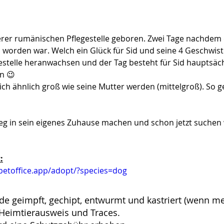
rer rumänischen Pflegestelle geboren. Zwei Tage nachdem 
orden war. Welch ein Glück für Sid und seine 4 Geschwist
estelle heranwachsen und der Tag besteht für Sid hauptsäch
n 😉 
ch ähnlich groß wie seine Mutter werden (mittelgroß). So g
Weg in sein eigenes Zuhause machen und schon jetzt suche
:
.petoffice.app/adopt/?species=dog
de geimpft, gechipt, entwurmt und kastriert (wenn m
U-Heimtierausweis und Traces.