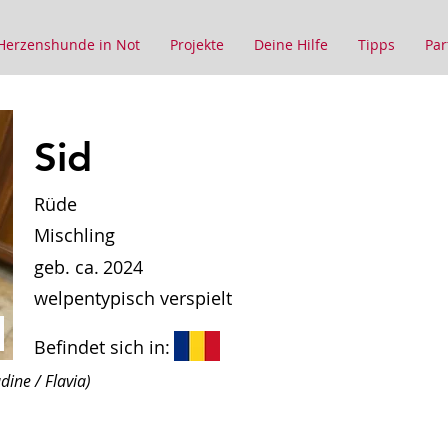
Herzenshunde in Not
Projekte
Deine Hilfe
Tipps
Par
Sid
Rüde
Mischling
geb. ca.
2024
welpentypisch verspielt
Befindet sich in:
ine / Flavia)