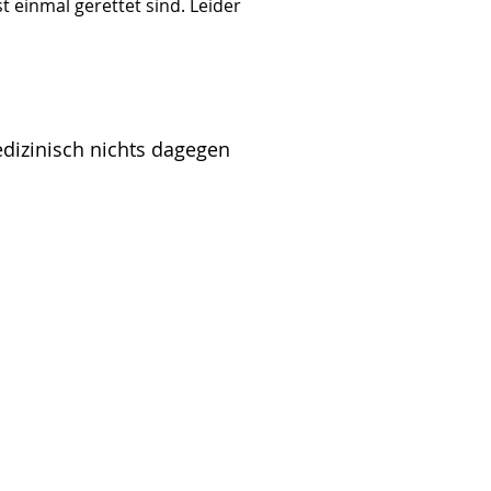
 einmal gerettet sind. Leider 
edizinisch nichts dagegen
Downloads
Impressum
Datenschutz