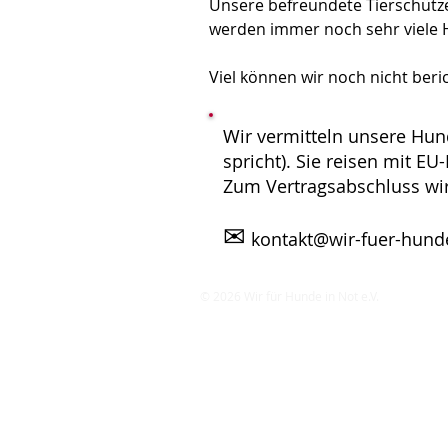
Unsere befreundete Tierschützeri
werden immer noch sehr viele H
Viel können wir noch nicht beri
Wir vermitteln unsere Hun
spricht). Sie reisen mit E
Zum Vertragsabschluss wi
✉
kontakt@wir-fuer-hunde
© 2026 Wir für Hunde in Not e.V.