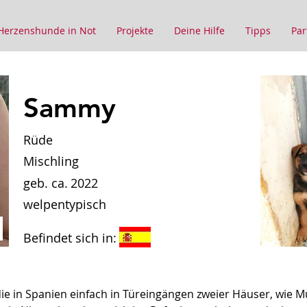
Herzenshunde in Not
Projekte
Deine Hilfe
Tipps
Par
Sammy
Rüde
Mischling
geb. ca.
2022
welpentypisch
Befindet sich in:
ie in Spanien einfach in Türeingängen zweier Häuser, wie Mü