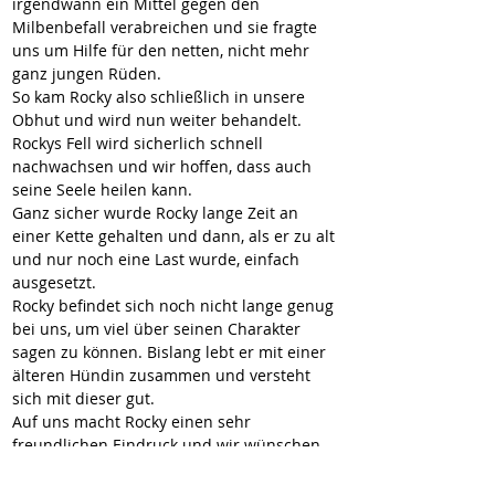
irgendwann ein Mittel gegen den 
Milbenbefall verabreichen und sie fragte 
uns um Hilfe für den netten, nicht mehr 
ganz jungen Rüden.
So kam Rocky also schließlich in unsere 
Obhut und wird nun weiter behandelt. 
Rockys Fell wird sicherlich schnell 
nachwachsen und wir hoffen, dass auch 
seine Seele heilen kann.
Ganz sicher wurde Rocky lange Zeit an 
einer Kette gehalten und dann, als er zu alt 
und nur noch eine Last wurde, einfach 
ausgesetzt.
Rocky befindet sich noch nicht lange genug 
bei uns, um viel über seinen Charakter 
sagen zu können. Bislang lebt er mit einer 
älteren Hündin zusammen und versteht 
sich mit dieser gut.
Auf uns macht Rocky einen sehr 
freundlichen Eindruck und wir wünschen 
uns für ihn ein liebevolles Zuhause, in 
welchem er seinen Lebensabend in Frieden 