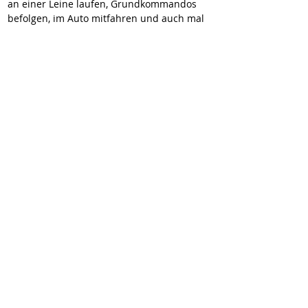
an einer Leine laufen, Grundkommandos 
befolgen, im Auto mitfahren und auch mal 
gelassen für eine gewisse Zeit alleine zu 
bleiben. Tierarztbesuche sind – zunächst 
vorsichtshalber mit Maulkorb – kein 
Problem.
Klar, dass Rains neues Zuhause ebenerdig 
oder mit einem Aufzug erreichbar sein 
muss! Überhaupt sollte Rains Leben 
„gelenkschonend“ verlaufen. 
Hundesportliche Aktivitäten oder andere 
größere Belastungen kommen für ihn nicht 
in Frage. Deshalb sollten auch mögliche 
Kinder in der neuen Familie bereits etwas 
älter sein, damit das gemeinsame Spielen 
schon ruhiger abläuft.
Rains Familie sollte auch bereit und in der 
Lage sein, mit ihm unterstützende Übungen 
zur Entlastung der Wirbel und Gelenke 
durchzuführen. Regelmäßige 