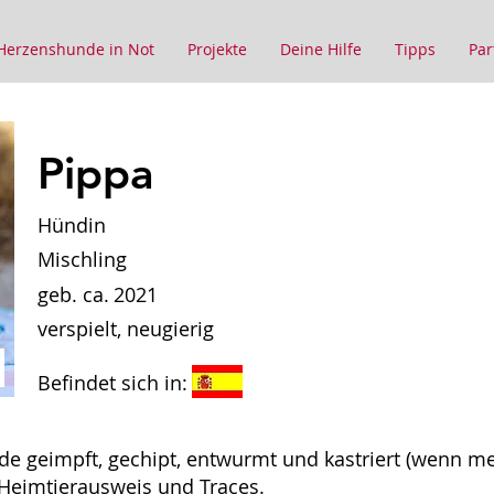
Herzenshunde in Not
Projekte
Deine Hilfe
Tipps
Par
Pippa
Hündin
Mischling
geb. ca.
2021
verspielt, neugierig
Befindet sich in:
de geimpft, gechipt, entwurmt und kastriert (wenn m
U-Heimtierausweis und Traces.