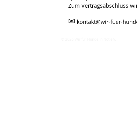
Zum Vertragsabschluss wi
✉
kontakt@wir-fuer-hunde
© 2026 Wir für Hunde in Not e.V.