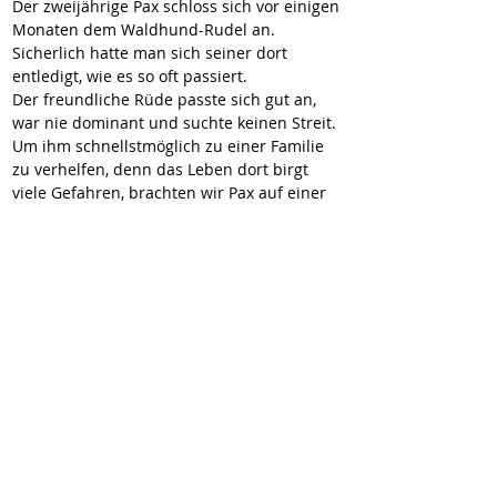
Der zweijährige Pax schloss sich vor einigen 
Monaten dem Waldhund-Rudel an. 
Sicherlich hatte man sich seiner dort 
entledigt, wie es so oft passiert. 
Der freundliche Rüde passte sich gut an, 
war nie dominant und suchte keinen Streit. 
Um ihm schnellstmöglich zu einer Familie 
zu verhelfen, denn das Leben dort birgt 
viele Gefahren, brachten wir Pax auf einer 
rumänischen Pflegestelle unter. 
Er ist ein freundlicher kleiner Kerl und ist 
uns Menschen gegenüber aufgeschlossen.
Stand 27.02.2023
Wir berichten in Kürze über Pax
Wir vermitteln unsere Hunde geimpft,
gechipt, entwurmt und kastriert (wenn
medizinisch nichts dagegen spricht). Sie
reisen mit EU-Heimtierausweis und Traces.
Zum Vertragsabschluss wird eine