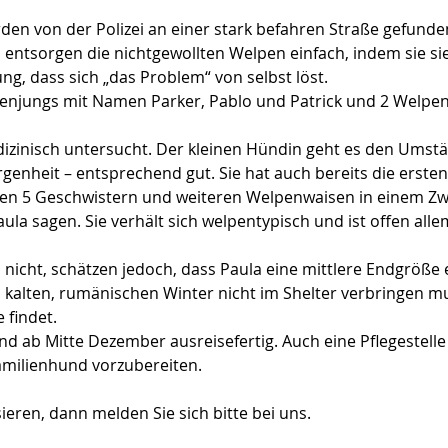
en von der Polizei an einer stark befahren Straße gefunden.
entsorgen die nichtgewollten Welpen einfach, indem sie si
ng, dass sich „das Problem“ von selbst löst.
penjungs mit Namen Parker, Pablo und Patrick und 2 Welp
izinisch untersucht. Der kleinen Hündin geht es den Umst
enheit – entsprechend gut. Sie hat auch bereits die erste
ren 5 Geschwistern und weiteren Welpenwaisen in einem Zw
ula sagen. Sie verhält sich welpentypisch und ist offen alle
 nicht, schätzen jedoch, dass Paula eine mittlere Endgröße 
 kalten, rumänischen Winter nicht im Shelter verbringen mu
findet.
 und ab Mitte Dezember ausreisefertig. Auch eine Pflegestelle 
Familienhund vorzubereiten.
ieren, dann melden Sie sich bitte bei uns.