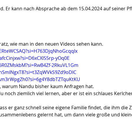
 Er kann nach Absprache ab dem 15.04.2024 auf seiner Pfl
Fratz, wie man in den neuen Videos sehen kann.
KvERteWCSAQ?si=H763DjqNhoGcqqIx
afcCinjxw?si=D6xCXlS5rp-yOq0E
Mj6R0ZMskbM?si=RwB4Zf-2RkuVL1Gm
ShhSmINgxT8?si=t3ZqWVkS9Zd9oDlC
MAm3rWpgZh0?si=6g4Y8dbTZTquKtKU
n, warum Nandu bisher kaum Anfragen hat.
noch ziemlich viel lernen, aber er ist ein schlaues Kerlchen
 er ganz schnell seine eigene Familie findet, die ihm die Ze
 Zusammenlebens gelernt hat, um dann viele große und kle