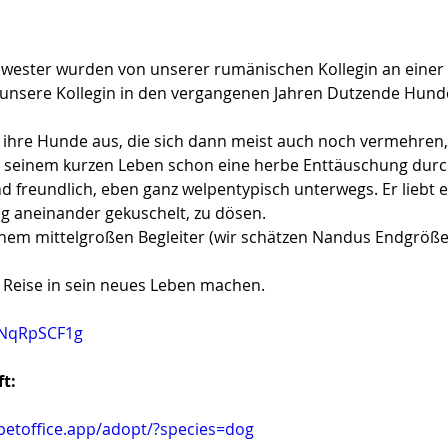
wester wurden von unserer rumänischen Kollegin an einer 
t unsere Kollegin in den vergangenen Jahren Dutzende Hun
ihre Hunde aus, die sich dann meist auch noch vermehren, we
n seinem kurzen Leben schon eine herbe Enttäuschung dur
d freundlich, eben ganz welpentypisch unterwegs. Er liebt e
 aneinander gekuschelt, zu dösen. 
nem mittelgroßen Begleiter (wir schätzen Nandus Endgröße a
e Reise in sein neues Leben machen. 
hNqRpSCF1g
ft:
.petoffice.app/adopt/?species=dog