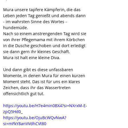
Mura unsere tapfere Kämpferin, die das 
Leben jeden Tag genießt und abends dann 
- im wahrsten Sinne des Wortes - 
hundemüde.
Nach so einem anstrengenden Tag wird sie 
von ihrer Pflegemama mit ihrem Körbchen 
in die Dusche geschoben und dort erledigt 
sie dann gern ihr kleines Geschäft.
Mura ist halt eine kleine Diva.
Und dann gibt es diese unfassbaren 
Momente, in denen Mura für einen kurzen 
Moment steht. Das ist für uns ein klares 
Zeichen, dass ihr das Wassertreten 
offensichtlich gut tut.
https://youtu.be/H7e4min0BX4?si=NXrxM-E-
zpQ5Hd0_
https://youtu.be/OjuBcWQvNwA?
si=mFkY8anVVdhCVt80