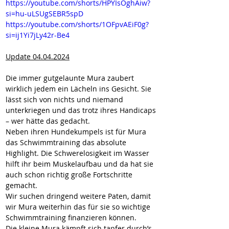
https://youtube.com/shorts/HPYIsOghAiw?
si=hu-uLSUgSEBR5spD
https://youtube.com/shorts/1OFpvAEiF0g?
si=ij1Yi7jLy42r-Be4
Update 04.04.2024
Die immer gutgelaunte Mura zaubert 
wirklich jedem ein Lächeln ins Gesicht. Sie 
lässt sich von nichts und niemand 
unterkriegen und das trotz ihres Handicaps 
– wer hätte das gedacht. 
Neben ihren Hundekumpels ist für Mura 
das Schwimmtraining das absolute 
Highlight. Die Schwerelosigkeit im Wasser 
hilft ihr beim Muskelaufbau und da hat sie 
auch schon richtig große Fortschritte 
gemacht. 
Wir suchen dringend weitere Paten, damit 
wir Mura weiterhin das für sie so wichtige 
Schwimmtraining finanzieren können.
Die kleine Mura kämpft sich tapfer durch’s 