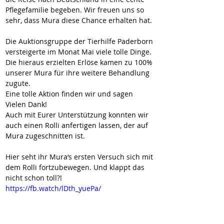
Pflegefamilie begeben. Wir freuen uns so 
sehr, dass Mura diese Chance erhalten hat.
Die Auktionsgruppe der Tierhilfe Paderborn 
versteigerte im Monat Mai viele tolle Dinge. 
Die hieraus erzielten Erlöse kamen zu 100% 
unserer Mura für ihre weitere Behandlung 
zugute.
Eine tolle Aktion finden wir und sagen 
Vielen Dank!
Auch mit Eurer Unterstützung konnten wir 
auch einen Rolli anfertigen lassen, der auf 
Mura zugeschnitten ist.
Hier seht ihr Mura‘s ersten Versuch sich mit 
dem Rolli fortzubewegen. Und klappt das 
nicht schon toll?!
https://fb.watch/lDth_yuePa/
Mittendrin statt nur dabei....
Auch Spaziergänge sind für Mura längst 