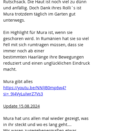
Rutschsack. Die Haut ist noch viel zu dünn 
und anfällig. Doch Dank ihres Rolli`s ist 
Mura trotzdem täglich im Garten gut 
unterwegs.
Ein Highlight für Mura ist, wenn sie 
geschoren wird. In Rumänien hat sie so viel 
Fell mit sich rumtragen müssen, dass sie 
immer noch ab einer 
bestimmten Haarlänge ihre Bewegungen 
reduziert und einen unglücklichen Eindruck 
macht.
Mura gibt alles
https://youtu.be/NNlJB0mp6w4?
si=_9I4VyLulwrZ7Vs3
Update 15.08.2024
Mura hat uns allen mal wieder gezeigt, was 
in ihr steckt und wo es lang geht….
Wir waren zugegebenermaßen etwas 