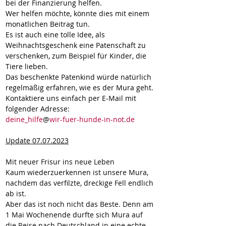
bei der Finanzierung helfen.
Wer helfen möchte, könnte dies mit einem 
monatlichen Beitrag tun.
Es ist auch eine tolle Idee, als 
Weihnachtsgeschenk eine Patenschaft zu 
verschenken, zum Beispiel für Kinder, die 
Tiere lieben
.
Das beschenkte Patenkind würde natürlich 
regelmäßig erfahren, wie es der Mura geht.
Kontaktiere uns einfach per E-Mail mit 
folgender Adresse:
 _
deine_hil
fe
@
wir-fuer-hunde-in-not
.
de
Update 07.07.2023
Mit neuer Frisur ins neue Leben
Kaum wiederzuerkennen ist unsere Mura, 
nachdem das verfilzte, dreckige Fell endlich 
ab ist.
Aber das ist noch nicht das Beste. Denn am 
1 Mai Wochenende durfte sich Mura auf 
die Reise nach Deutschland in eine echte 