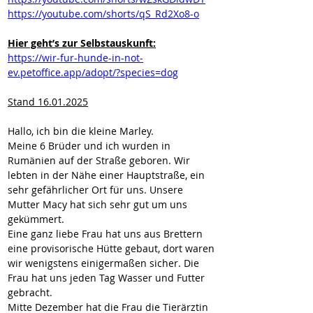
https://youtube.com/shorts/qS_Rd2Xo8-o
Hier geht’s zur Selbstauskunft:
https://wir-fur-hunde-in-not-
ev.petoffice.app/adopt/?species=dog
Stand 16.01.2025
Hallo, ich bin die kleine Marley. 
Meine 6 Brüder und ich wurden in 
Rumänien auf der Straße geboren. Wir 
lebten in der Nähe einer Hauptstraße, ein 
sehr gefährlicher Ort für uns. Unsere 
Mutter Macy hat sich sehr gut um uns 
gekümmert.
Eine ganz liebe Frau hat uns aus Brettern 
eine provisorische Hütte gebaut, dort waren 
wir wenigstens einigermaßen sicher. Die 
Frau hat uns jeden Tag Wasser und Futter 
gebracht.
Mitte Dezember hat die Frau die Tierärztin 