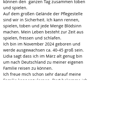
können den  ganzen Tag zusammen toben 
und spielen.
Auf dem großen Gelände der Pflegestelle 
sind wir in Sicherheit. Ich kann rennen, 
spielen, toben und jede Menge Blödsinn 
machen. Mein Leben besteht zur Zeit aus 
spielen, fressen und schlafen.
Ich bin im November 2024 geboren und 
werde ausgewachsen ca. 40-45 groß sein. 
Lidia sagt dass ich im März alt genug bin 
um nach Deutschland zu meiner eigenen 
Familie reisen zu können.
Ich freue mich schon sehr darauf meine 
Familie kennenzulernen. Dort bekomme ich 
ganz viel Liebe, Verständnis, Geborgenheit, 
Streicheleinheiten, ein eigenes Körbchen 
und immer leckeres Futter.
Dort ist immer jemand für mich da, der sich 
um mich kümmert und mich versorgt. Ich 
darf ganz viel lernen, habe jede Menge 
Spaß und erlebe spannende Abenteuer 
zusammen mit meinen Menschen. 