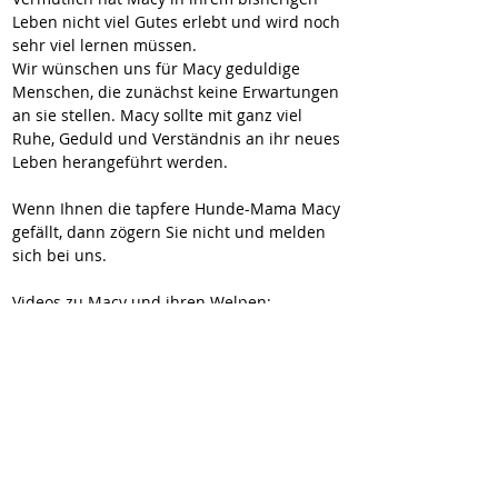
Leben nicht viel Gutes erlebt und wird noch 
sehr viel lernen müssen.
Wir wünschen uns für Macy geduldige 
Menschen, die zunächst keine Erwartungen 
an sie stellen. Macy sollte mit ganz viel 
Ruhe, Geduld und Verständnis an ihr neues 
Leben herangeführt werden.
Wenn Ihnen die tapfere Hunde-Mama Macy 
gefällt, dann zögern Sie nicht und melden 
sich bei uns.
Videos zu Macy und ihren Welpen:
https://youtube.com/shorts/4olZNwcmRgQ
https://youtube.com/shorts/JpFUPk_T2yk
https://youtube.com/shorts/YwW4rgHIQ4o
https://youtu.be/lTZQUqw4hkM
https://youtube.com/shorts/W2nX22N9l1k
https://youtube.com/shorts/9Ueh1rpbYCw
https://youtube.com/shorts/i3MZhuS_T1w
https://youtube.com/shorts/D9VuCiRGzOM