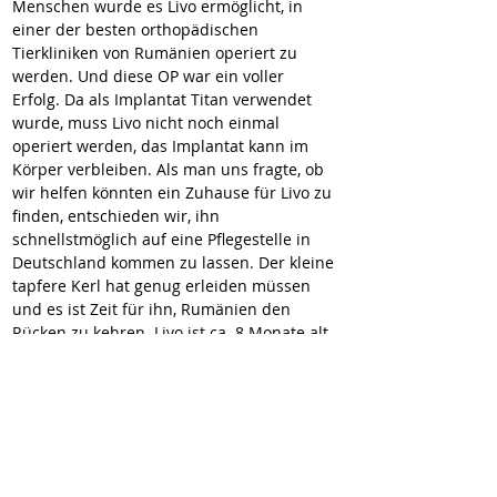
Menschen wurde es Livo ermöglicht, in 
einer der besten orthopädischen 
Tierkliniken von Rumänien operiert zu 
werden. Und diese OP war ein voller 
Erfolg. Da als Implantat Titan verwendet 
wurde, muss Livo nicht noch einmal 
operiert werden, das Implantat kann im 
Körper verbleiben. Als man uns fragte, ob 
wir helfen könnten ein Zuhause für Livo zu 
finden, entschieden wir, ihn 
schnellstmöglich auf eine Pflegestelle in 
Deutschland kommen zu lassen. Der kleine 
tapfere Kerl hat genug erleiden müssen 
und es ist Zeit für ihn, Rumänien den 
Rücken zu kehren. Livo ist ca. 8 Monate alt 
und kastriert. Er zeigt sich sehr freundlich 
und offen. Ein typischer junger Hund eben. 
Mehr über seinen Charakter können wir ab 
26.04. berichten, sobald sich Livo auf seiner 
Pflegestelle in 57368 Lennestadt befindet. 
Hier geht’s zur Selbstauskunft: