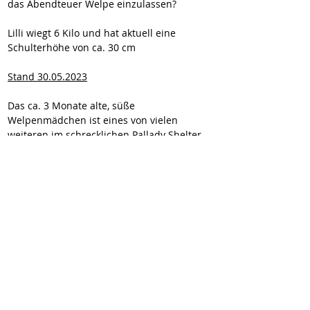
das Abendteuer Welpe einzulassen?
Lilli wiegt 6 Kilo und hat aktuell eine 
Schulterhöhe von ca. 30 cm
Stand 30.05.2023
Das ca. 3 Monate alte, süße 
Welpenmädchen ist eines von vielen 
weiteren im schrecklichen Pallady Shelter. 
Momentan muss sie ihr Dasein in einem 
engen Käfig fristen., umgeben von Lärm 
und Gestank. Doch Lilli hat Glück, denn 
schon in wenigen Wochen darf sie auf ihre 
Pflegestelle in Mönchengladbach ziehen 
und kann dort ab dem 17.06.2023, nach 
Absprache, jederzeit kennengelernt werden.
Wir vermitteln unsere Hunde geimpft,
gechipt, entwurmt und kastriert (wenn
medizinisch nichts dagegen spricht). Sie
reisen mit EU-Heimtierausweis und Traces.