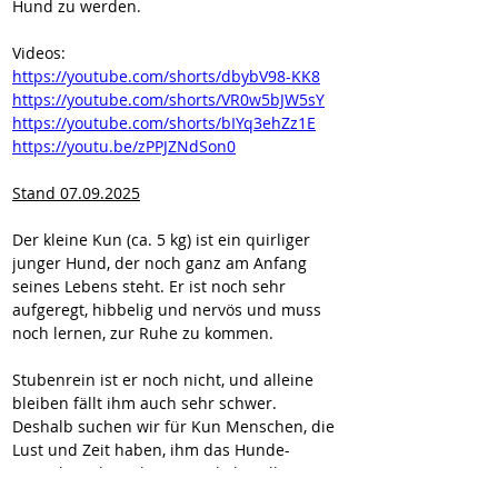
Hund zu werden.
Videos:
https://youtube.com/shorts/dbybV98-KK8
https://youtube.com/shorts/VR0w5bJW5sY
https://youtube.com/shorts/bIYq3ehZz1E
https://youtu.be/zPPJZNdSon0
Stand 07.09.2025
Der kleine Kun (ca. 5 kg) ist ein quirliger 
junger Hund, der noch ganz am Anfang 
seines Lebens steht. Er ist noch sehr 
aufgeregt, hibbelig und nervös und muss 
noch lernen, zur Ruhe zu kommen.
Stubenrein ist er noch nicht, und alleine 
bleiben fällt ihm auch sehr schwer. 
Deshalb suchen wir für Kun Menschen, die 
Lust und Zeit haben, ihm das Hunde-
Einmaleins beizubringen – liebevoll, 
geduldig und mit klarer Struktur.