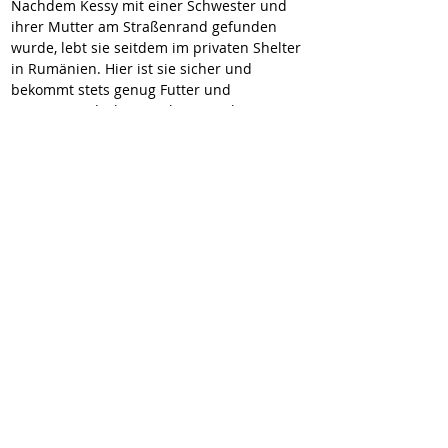
Nachdem Kessy mit einer Schwester und 
ihrer Mutter am Straßenrand gefunden 
wurde, lebt sie seitdem im privaten Shelter 
in Rumänien. Hier ist sie sicher und 
bekommt stets genug Futter und 
Zuneigung, doch ein richtiges Zuhause ist 
es eben nicht. 
Kessy wird vermutlich einmal so groß wie 
ihre Mutter werden (ca. 50 cm 
Schulterhöhe).
Wir vermitteln unsere Hunde geimpft,
gechipt, entwurmt und kastriert (wenn
medizinisch nichts dagegen spricht). Sie
reisen mit EU-Heimtierausweis und Traces.
Zum Vertragsabschluss wird eine
Schutzgebühr erhoben.
✉
kontakt@wir-fuer-hunde-in-not.de
Downloads
Impressum
Datenschutz