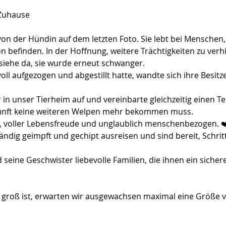
 Zuhause
 der Hündin auf dem letzten Foto. Sie lebt bei Menschen, d
ion befinden. In der Hoffnung, weitere Trächtigkeiten zu ver
h siehe da, sie wurde erneut schwanger.
ll aufgezogen und abgestillt hatte, wandte sich ihre Besitz
 in unser Tierheim auf und vereinbarte gleichzeitig einen Te
kunft keine weiteren Welpen mehr bekommen muss.
g, voller Lebensfreude und unglaublich menschenbezogen. ❤️ 
tändig geimpft und gechipt ausreisen und sind bereit, Schritt
seine Geschwister liebevolle Familien, die ihnen ein sicher
 groß ist, erwarten wir ausgewachsen maximal eine Größe v