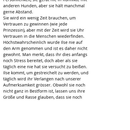
anderen Hunden, aber sie hält manchmal 
gerne Abstand. 
Sie wird ein wenig Zeit brauchen, um 
Vertrauen zu gewinnen (wie jede 
Prinzessin), aber mit der Zeit wird sie Uhr 
Vertrauen in die Menschen wiederfinden.
Höchstwahrscheinlich wurde Ilse nie auf 
den Arm genommen und ist es daher nicht 
gewohnt. Man merkt, dass ihr dies anfangs 
noch Stress bereitet, doch aber als sie 
täglich eine nie hat sie versucht zu beißen. 
Ilse kommt, um gestreichelt zu werden, und 
täglich wird ihr Verlangen nach unserer 
Aufmerksamkeit grösser. Obwohl sie noch 
nicht ganz in Bestform ist, lassen uns ihre 
Größe und Rasse glauben, dass sie noch 
viele Jahre zu leben hat und die Zeit mit 
ihren Menschen genießen wird, wie sie es 
noch nie zuvorgetan hat. 
Wir sind der Meinung, dass sie eine 
harmonische Umgebung braucht, andere 