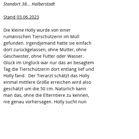
Standort 38... Halberstadt
Stand 03.06.2023
Die kleine Holly wurde von einer 
rumänischen Tierschützerin im Müll 
gefunden. Irgendjemand hatte sie einfach 
dort zurückgelassen, ohne Mutter, ohne 
Geschwister, ohne Futter oder Wasser. 
Glück im Unglück war nur das an besagtem 
Tag die Tierschützerin dort entlang lief und 
Holly fand.  Der Tierarzt schätzt das Holly 
einmal mittlere Größe erreichen wird also 
geschätzt um die 50 cm. Natürlich kann 
man das, ohne die Elterntiere zu kennen, 
nie genau vorhersagen. Holly sucht nun 
einen Platz, den sie ihr zu Hause nennen 
kann.
Wir vermitteln unsere Hunde geimpft,
gechipt, entwurmt und kastriert (wenn