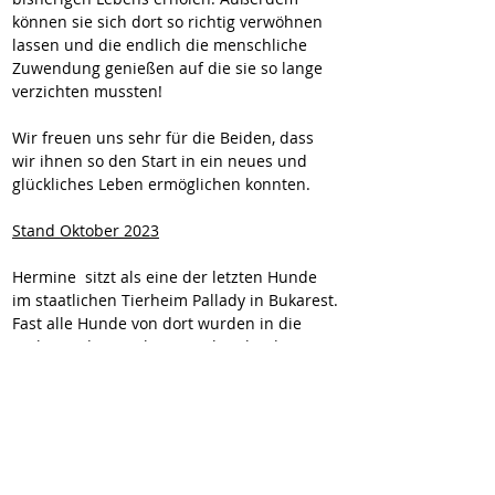
können sie sich dort so richtig verwöhnen 
lassen und die endlich die menschliche 
Zuwendung genießen auf die sie so lange 
verzichten mussten!
Wir freuen uns sehr für die Beiden, dass 
wir ihnen so den Start in ein neues und 
glückliches Leben ermöglichen konnten.
Stand Oktober 2023
Hermine  sitzt als eine der letzten Hunde 
im staatlichen Tierheim Pallady in Bukarest. 
Fast alle Hunde von dort wurden in die 
umliegenden Tierheime gebracht, da 
Pallady geschlossen wird. Für die Hunde 
bedeutet dies letztlich nur, von einer Hölle 
in die andere zu  ziehen.   
Jedoch sind die anderen staatlichen 
Tierheime weitaus größer (mind. 600 
Hunde). Die Chancen, jemals entdeckt und 