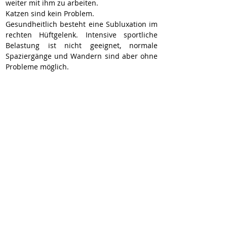
weiter mit ihm zu arbeiten.
Katzen sind kein Problem.
Gesundheitlich besteht eine Subluxation im 
rechten Hüftgelenk. Intensive sportliche 
Belastung ist nicht geeignet, normale 
Spaziergänge und Wandern sind aber ohne 
Probleme möglich.
Gino ist kein Anfängerhund, aber auch kein 
Problemhund. Bei passenden Menschen ist 
er ein sehr liebevoller, sensibler Begleiter.
Vermittlung über Zookies Tierhilfe e.V.
Kontakt: WhatsApp 0170 73 42 152
Wir vermitteln unsere Hunde geimpft,
gechipt, entwurmt und kastriert (wenn
medizinisch nichts dagegen spricht). Sie
reisen mit EU-Heimtierausweis und Traces.
Zum Vertragsabschluss wird eine
Schutzgebühr erhoben.