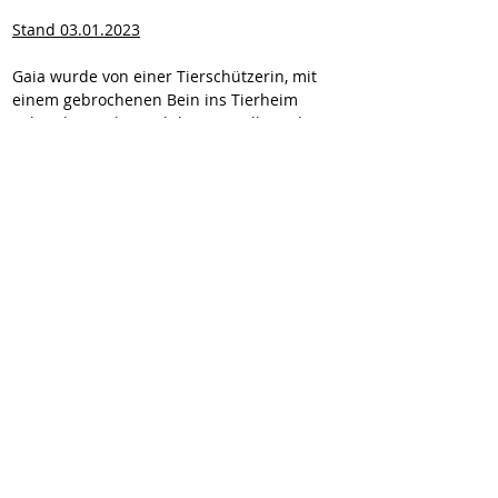
Stand 03.01.2023
Gaia wurde von einer Tierschützerin, mit 
einem gebrochenen Bein ins Tierheim 
gebracht. Sie hat sich bereits vollständig 
erholt und hat keine Folgeerscheinungen.
Gaia ist sehr lieb und freundlich mit 
Hunden und Menschen. Ob mit Katzen, ist 
noch nicht bekannt, aber ein Test wäre 
möglich.
Wir vermitteln unsere Hunde geimpft,
gechipt, entwurmt und kastriert (wenn
medizinisch nichts dagegen spricht). Sie
reisen mit EU-Heimtierausweis und Traces.
Zum Vertragsabschluss wird eine
Schutzgebühr erhoben.
✉
kontakt@wir-fuer-hunde-in-not.de
Downloads
Impressum
Datenschutz