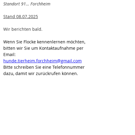
Standort 91… Forchheim
Stand 08.07.2025
Wir berichten bald.
Wenn Sie Flocke kennenlernen möchten, 
bitten wir Sie um Kontaktaufnahme per 
Email: 
hunde.tierheim.forchheim@gmail.com
Bitte schreiben Sie eine Telefonnummer 
dazu, damit wir zurückrufen können.
Wir vermitteln unsere Hunde geimpft,
gechipt, entwurmt und kastriert (wenn
medizinisch nichts dagegen spricht). Sie
reisen mit EU-Heimtierausweis und Traces.
Zum Vertragsabschluss wird eine
Schutzgebühr erhoben.
✉
kontakt@wir-fuer-hunde-in-not.de