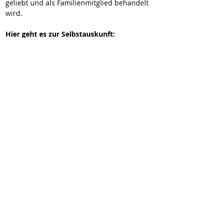
geliebt und als Familienmitglied behandelt 
wird. 
Hier geht es zur Selbstauskunft:
https://wir-fur-hunde-in-not-
ev.petoffice.app/adopt/?species=dog
Wir vermitteln unsere Hunde geimpft,
gechipt, entwurmt und kastriert (wenn
medizinisch nichts dagegen spricht). Sie
reisen mit EU-Heimtierausweis und Traces.
Zum Vertragsabschluss wird eine
Schutzgebühr erhoben.
✉
kontakt@wir-fuer-hunde-in-not.de
Downloads
Impressum
Datenschutz
© 2026 Wir für Hunde in Not e.V.