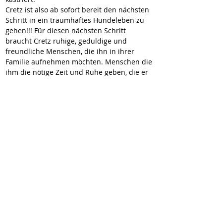
Cretz ist also ab sofort bereit den nächsten 
Schritt in ein traumhaftes Hundeleben zu 
gehen!!! Für diesen nächsten Schritt 
braucht Cretz ruhige, geduldige und 
freundliche Menschen, die ihn in ihrer 
Familie aufnehmen möchten. Menschen die 
ihm die nötige Zeit und Ruhe geben, die er 
braucht, um in seinem neuen Leben 
anzukommen.
Wenn Sie von Cretz genau so begeistert 
sind wie wir, dann melden Sie sich schnell 
bei uns.
Hier geht’s zur Selbstauskunft:
https://wir-fur-hunde-in-not-
ev.petoffice.app/adopt/?species=dog
Cretz würde sich auch sehr über ein 
Patenschaft freuen, mehr Infos dazu hier:
https://www.wir-fuer-hunde-in-