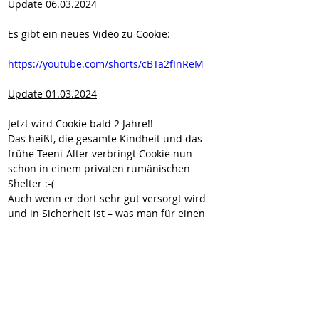
Update 06.03.2024
Es gibt ein neues Video zu Cookie:
https://youtube.com/shorts/cBTa2fInReM
Update 01.03.2024
Jetzt wird Cookie bald 2 Jahre!! 
Das heißt, die gesamte Kindheit und das 
frühe Teeni-Alter verbringt Cookie nun 
schon in einem privaten rumänischen 
Shelter :-( 
Auch wenn er dort sehr gut versorgt wird 
und in Sicherheit ist – was man für einen 
rumänischen Straßenhund schon fast 
paradiesisch nennen kann – ersetzt das 
natürlich nicht eine eigene Familie! Gerade 
für einen so aufgeweckten, fröhlichen und 
verspielten jungen Hund. 
Die Welt außerhalb der Zäune ist ihm 
bisher völlig fremd. Dabei soll es doch dort 