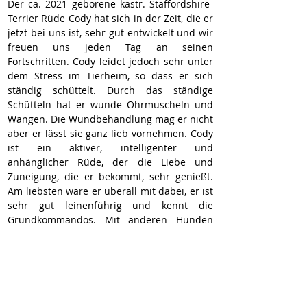
Der ca. 2021 geborene kastr. Staffordshire-
Terrier Rüde Cody hat sich in der Zeit, die er 
jetzt bei uns ist, sehr gut entwickelt und wir 
freuen uns jeden Tag an seinen 
Fortschritten. Cody leidet jedoch sehr unter 
dem Stress im Tierheim, so dass er sich 
ständig schüttelt. Durch das ständige 
Schütteln hat er wunde Ohrmuscheln und 
Wangen. Die Wundbehandlung mag er nicht 
aber er lässt sie ganz lieb vornehmen. Cody 
ist ein aktiver, intelligenter und 
anhänglicher Rüde, der die Liebe und 
Zuneigung, die er bekommt, sehr genießt. 
Am liebsten wäre er überall mit dabei, er ist 
sehr gut leinenführig und kennt die 
Grundkommandos. Mit anderen Hunden 
funktioniert es ja nach Sympathie. Aufgrund 
seiner Rasse ist es erforderlich, dass 
potentielle Interessenten einen 
Sachkundenachweis haben. Der Wesenstest 
wird mit einem potenziellen Interessenten 
gemeinsam bei uns im Tierheim erfolgen. 