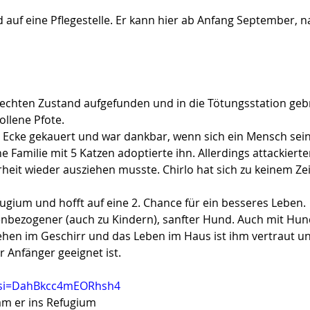
auf eine Pflegestelle. Er kann hier ab Anfang September, 
lechten Zustand aufgefunden und in die Tötungsstation gebr
llene Pfote.
die Ecke gekauert und war dankbar, wenn sich ein Mensch se
e Familie mit 5 Katzen adoptierte ihn. Allerdings attackiert
rheit wieder ausziehen musste. Chirlo hat sich zu keinem Ze
efugium und hofft auf eine 2. Chance für ein besseres Leben.
henbezogener (auch zu Kindern), sanfter Hund. Auch mit Hun
ehen im Geschirr und das Leben im Haus ist ihm vertraut 
r Anfänger geeignet ist.
s?si=DahBkcc4mEORhsh4
am er ins Refugium