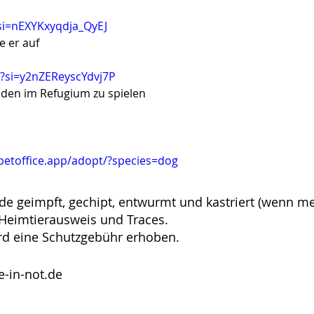
si=nEXYKxyqdja_QyEJ
 er auf 
?si=y2nZEReyscYdvj7P
nden im Refugium zu spielen
.petoffice.app/adopt/?species=dog
de geimpft, gechipt, entwurmt und kastriert (wenn m
U-Heimtierausweis und Traces.
rd eine Schutzgebühr erhoben.
-in-not.de