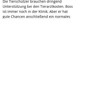
Die Tierschützer brauchen dringend 
Unterstützung bei den Tierarztkosten. Boss 
ist immer noch in der Klinik. Aber er hat 
gute Chancen anschließend ein normales 
Leben führen zu können. Alle die Boss 
kennenlernen, verlieben sich sofort in ihn. 
Aber nicht weil er ein wunderschöner Hund 
ist, sondern weil er einen so netten 
Charakter hat. 
Wir vermitteln unsere Hunde geimpft,
gechipt, entwurmt und kastriert (wenn
medizinisch nichts dagegen spricht). Sie
reisen mit EU-Heimtierausweis und Traces.
Zum Vertragsabschluss wird eine
Schutzgebühr erhoben.
✉
kontakt@wir-fuer-hunde-in-not.de
Downloads
Impressum
Datenschutz
© 2026 Wir für Hunde in Not e.V.