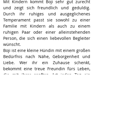
Mit Kindern kommt Boji sehr gut zurecht 
und zeigt sich freundlich und geduldig. 
Durch ihr ruhiges und ausgeglichenes 
Temperament passt sie sowohl zu einer 
Familie mit Kindern als auch zu einem 
ruhigen Paar oder einer alleinstehenden 
Person, die sich einen liebevollen Begleiter 
wünscht.
Boji ist eine kleine Hündin mit einem großen 
Bedürfnis nach Nähe, Geborgenheit und 
Liebe. Wer ihr ein Zuhause schenkt, 
bekommt eine treue Freundin fürs Leben, 
die mit ihrer sanften Art jeden Tag ein 
bisschen schöner macht.
Boji kann Anfang April ihre Reise in ein 
neues Leben antreten.
Hier geht’s zur Selbstauskunft:
https://wir-fur-hunde-in-not-
ev.petoffice.app/adopt/?species=dog