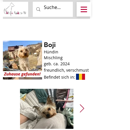
Boji
Hündin
Mischling
geb. ca.
2024
freundlich, verschmust
Befindet sich in: