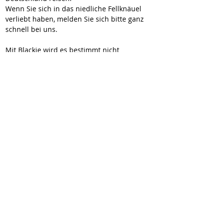
Wenn Sie sich in das niedliche Fellknäuel 
verliebt haben, melden Sie sich bitte ganz 
schnell bei uns.
Mit Blackie wird es bestimmt nicht 
langweilig! Sie bekommen eine witzige und 
unglaublich süße Begleiterin, die Sie mit 
ihrer lustigen Art und ihrem frechen 
Gesicht ganz bestimmt sehr oft zum Lachen 
bringen wird.    
Videos zu Blackie:
https://youtube.com/shorts/IkzyOnOiZRM
https://youtube.com/shorts/XoAOHdWK_Cc
Hier geht’s zur Selbstauskunft:
https://wir-fur-hunde-in-not-
ev.petoffice.app/adopt/?species=dog
Wir vermitteln unsere Hunde geimpft,