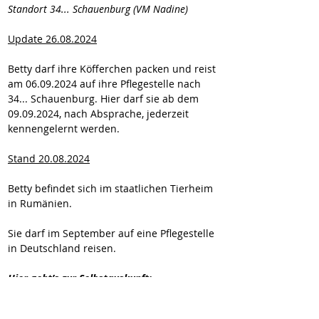
Standort 34... Schauenburg (VM Nadine)
Update 26.08.2024
Betty darf ihre Köfferchen packen und reist 
am 06.09.2024 auf ihre Pflegestelle nach 
34... Schauenburg. Hier darf sie ab dem 
09.09.2024, nach Absprache, jederzeit 
kennengelernt werden.
Stand 20.08.2024
Betty befindet sich im staatlichen Tierheim 
in Rumänien.
Sie darf im September auf eine Pflegestelle 
in Deutschland reisen.
Hier geht’s zur Selbstauskunft:
https://wir-fur-hunde-in-not-
ev.petoffice.app/adopt/?species=dog