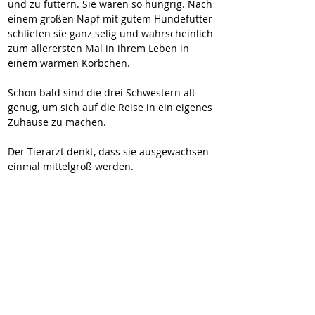
und zu füttern. Sie waren so hungrig. Nach 
einem großen Napf mit gutem Hundefutter 
schliefen sie ganz selig und wahrscheinlich 
zum allerersten Mal in ihrem Leben in 
einem warmen Körbchen. 
Schon bald sind die drei Schwestern alt 
genug, um sich auf die Reise in ein eigenes 
Zuhause zu machen. 
Der Tierarzt denkt, dass sie ausgewachsen 
einmal mittelgroß werden. 
Cleo, Amy und Doro leben auf der 
Pflegestelle in Rumänien mit anderen 
Hunden, Katzen und einem Kind 
zusammen. Dennoch werden sie hier in 
Deutschland angekommen noch viel lernen 
und kennenlernen müssen. Daher suchen 
wir für die drei Schwestern Menschen mit 
Geduld und Verständnis.