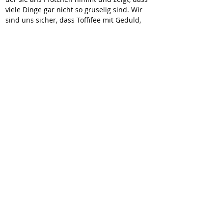
viele Dinge gar nicht so gruselig sind. Wir 
sind uns sicher, dass Toffifee mit Geduld, 
liebevoller Zuwendung und in einem 
ruhigen Umfeld schnell Vertrauen fassen 
wird. Dann wird auch sie ihre verspielte 
und neugierige Seite ganz zeigen können.
Stand 01.07.2025
11 zuckersüße Welpen suchen ihr Glück! 🐶
❤️
Toffifee und die anderen 10 kleinen 
Herzensbrecher wurden im Tierheim Ludus 
abgegeben und warten nun sehnsüchtig 
auf ein liebevolles Zuhause oder eine 
Pflegestelle als Sprungbrett in ein neues 
Leben.
Sie sind ca. 3-4 Monate alt, welpentypisch 
neugierig, verspielt und einfach nur zum 
Verlieben! Ausgewachsen werden sie 
vermutlich eine mittlere Größe erreichen.